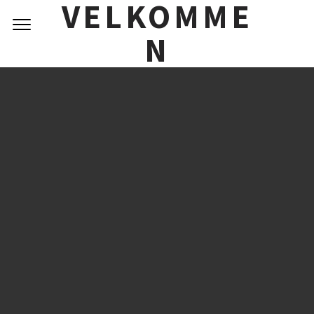
VELKOMME
Skip
to
N
content